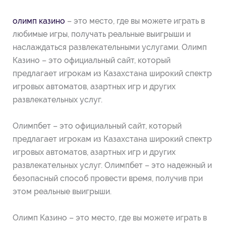
олимп казино
– это место, где вы можете играть в
любимые игры, получать реальные выигрыши и
наслаждаться развлекательными услугами. Олимп
Казино – это официальный сайт, который
предлагает игрокам из Казахстана широкий спектр
игровых автоматов, азартных игр и других
развлекательных услуг.
Олимпбет – это официальный сайт, который
предлагает игрокам из Казахстана широкий спектр
игровых автоматов, азартных игр и других
развлекательных услуг. Олимпбет – это надежный и
безопасный способ провести время, получив при
этом реальные выигрыши.
Олимп Казино – это место, где вы можете играть в