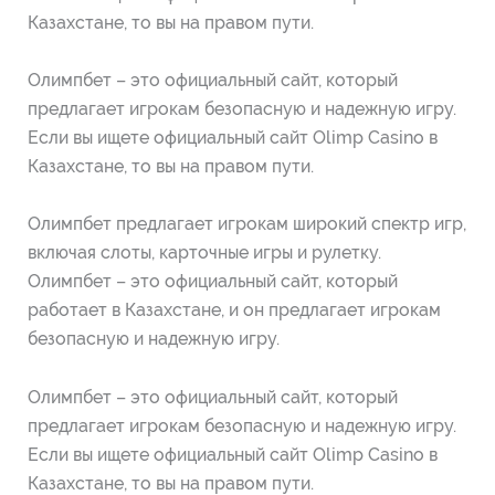
Казахстане, то вы на правом пути.
Олимпбет – это официальный сайт, который
предлагает игрокам безопасную и надежную игру.
Если вы ищете официальный сайт Olimp Casino в
Казахстане, то вы на правом пути.
Олимпбет предлагает игрокам широкий спектр игр,
включая слоты, карточные игры и рулетку.
Олимпбет – это официальный сайт, который
работает в Казахстане, и он предлагает игрокам
безопасную и надежную игру.
Олимпбет – это официальный сайт, который
предлагает игрокам безопасную и надежную игру.
Если вы ищете официальный сайт Olimp Casino в
Казахстане, то вы на правом пути.