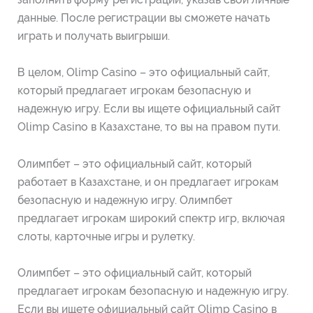
данные. После регистрации вы сможете начать
играть и получать выигрыши.
В целом, Olimp Casino – это официальный сайт,
который предлагает игрокам безопасную и
надежную игру. Если вы ищете официальный сайт
Olimp Casino в Казахстане, то вы на правом пути.
Олимпбет – это официальный сайт, который
работает в Казахстане, и он предлагает игрокам
безопасную и надежную игру. Олимпбет
предлагает игрокам широкий спектр игр, включая
слоты, карточные игры и рулетку.
Олимпбет – это официальный сайт, который
предлагает игрокам безопасную и надежную игру.
Если вы ищете официальный сайт Olimp Casino в