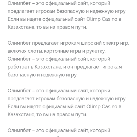
Олимпбет – это официальный сайт, который
предлагает игрокам безопасную и надежную игру.
Если вы ищете официальный сайт Olimp Casino в
Казахстане, то вы на правом пути.
Олимпбет предлагает игрокам широкий спектр игр,
включая слоты, карточные игры и рулетку.
Олимпбет – это официальный сайт, который
работает в Казахстане, и он предлагает игрокам
безопасную и надежную игру.
Олимпбет – это официальный сайт, который
предлагает игрокам безопасную и надежную игру.
Если вы ищете официальный сайт Olimp Casino в
Казахстане, то вы на правом пути.
Олимпбет – это официальный сайт, который