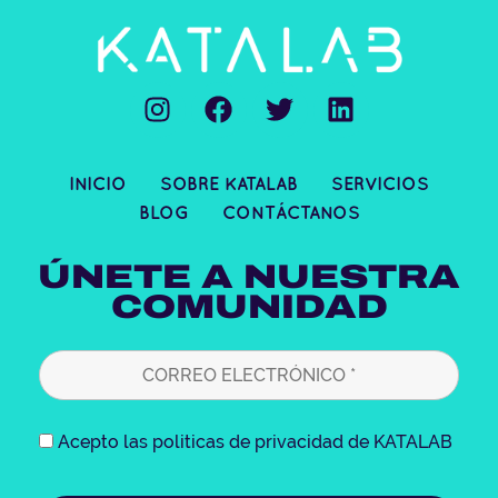
I
F
T
L
n
a
w
i
s
c
i
n
t
e
t
k
INICIO
SOBRE KATALAB
SERVICIOS
a
b
t
e
BLOG
CONTÁCTANOS
g
o
e
d
r
o
r
i
ÚNETE A NUESTRA
a
k
n
COMUNIDAD
m
Acepto las politicas de privacidad de KATALAB