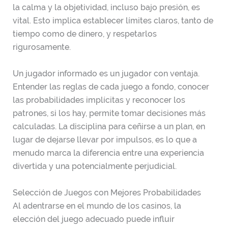
la calma y la objetividad, incluso bajo presión, es
vital. Esto implica establecer límites claros, tanto de
tiempo como de dinero, y respetarlos
rigurosamente.
Un jugador informado es un jugador con ventaja.
Entender las reglas de cada juego a fondo, conocer
las probabilidades implícitas y reconocer los
patrones, si los hay, permite tomar decisiones más
calculadas. La disciplina para ceñirse a un plan, en
lugar de dejarse llevar por impulsos, es lo que a
menudo marca la diferencia entre una experiencia
divertida y una potencialmente perjudicial.
Selección de Juegos con Mejores Probabilidades
Al adentrarse en el mundo de los casinos, la
elección del juego adecuado puede influir