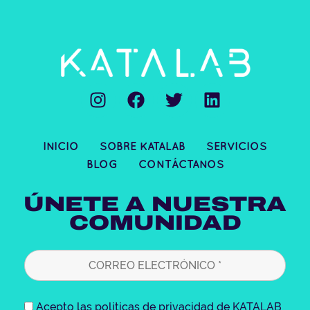
I
F
T
L
n
a
w
i
s
c
i
n
t
e
t
k
INICIO
SOBRE KATALAB
SERVICIOS
a
b
t
e
BLOG
CONTÁCTANOS
g
o
e
d
r
o
r
i
ÚNETE A NUESTRA
a
k
n
COMUNIDAD
m
Acepto las politicas de privacidad de KATALAB