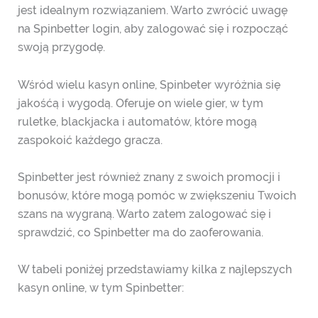
jest idealnym rozwiązaniem. Warto zwrócić uwagę
na Spinbetter login, aby zalogować się i rozpocząć
swoją przygodę.
Wśród wielu kasyn online, Spinbeter wyróżnia się
jakośćą i wygodą. Oferuje on wiele gier, w tym
ruletke, blackjacka i automatów, które mogą
zaspokoić każdego gracza.
Spinbetter jest również znany z swoich promocji i
bonusów, które mogą pomóc w zwiększeniu Twoich
szans na wygraną. Warto zatem zalogować się i
sprawdzić, co Spinbetter ma do zaoferowania.
W tabeli poniżej przedstawiamy kilka z najlepszych
kasyn online, w tym Spinbetter: