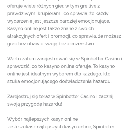
oferuje wiele różnych gier, w tym grę live z
prawdziwymi krupierami, co sprawia, że każdy
wydarzenie jest jeszcze bardziej emocjonujące.
Kasyno online jest także znane z swoich
atrakcyjnych ofert i promocji, co sprawia, że możesz
grać bez obaw o swoją bezpieczeństwo.
Warto zatem zarejestrować się w Spinbetter Casino i
sprawdzić, co to kasyno online oferuje. To kasyno
online jest idealnym wyborem dla każdego, kto
szuka emocjonującego doświadczenia hazardu.
Zarejestruj się teraz w Spinbetter Casino i zacznij
swoją przygodę hazardu!
Wybór najlepszych kasyn online
Jeśli szukasz najlepszych kasyn online, Spinbeter