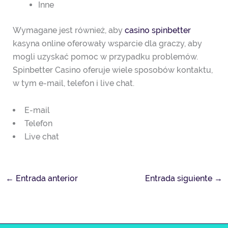
Inne
Wymagane jest również, aby
casino spinbetter
kasyna online oferowały wsparcie dla graczy, aby
mogli uzyskać pomoc w przypadku problemów.
Spinbetter Casino oferuje wiele sposobów kontaktu,
w tym e-mail, telefon i live chat.
E-mail
Telefon
Live chat
←
Entrada anterior
Entrada siguiente
→