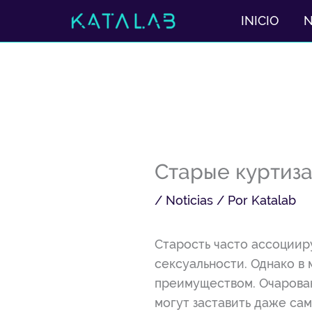
Ir
INICIO
al
contenido
Старые куртиза
/
Noticias
/ Por
Katalab
Старость часто ассоциир
сексуальности. Однако в
преимуществом. Очарован
могут заставить даже са