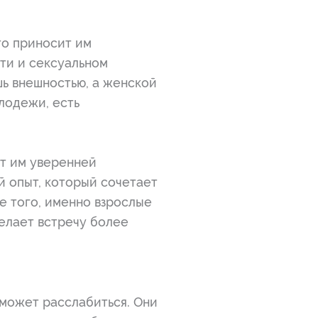
то приносит им
ти и сексуальном
шь внешностью, а женской
лодежи, есть
ют им уверенней
й опыт, который сочетает
е того, именно взрослые
елает встречу более
 может расслабиться. Они