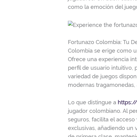
como la emoción del jueg
Fortunazo Colombia: Tu De
Colombia se erige como un
Ofrece una experiencia int
perfil de usuario intuitivo
variedad de juegos dispon
modernas tragamonedas, a
Lo que distingue a
https:/
jugador colombiano. Al pe
seguros, facilita el acces
exclusivas, añadiendo un va
de primera clase, mantenie