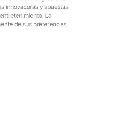
as innovadoras y apuestas
 entretenimiento. La
ente de sus preferencias,