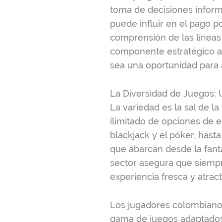
toma de decisiones inform
puede influir en el pago p
comprensión de las líneas
componente estratégico a
sea una oportunidad para 
La Diversidad de Juegos: 
La variedad es la sal de la
ilimitado de opciones de e
blackjack y el póker, has
que abarcan desde la fanta
sector asegura que siemp
experiencia fresca y atract
Los jugadores colombianos
gama de juegos adaptados 