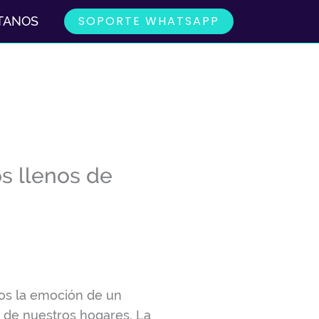
SOPORTE WHATSAPP
TANOS
os llenos de
os la emoción de un
d de nuestros hogares. La