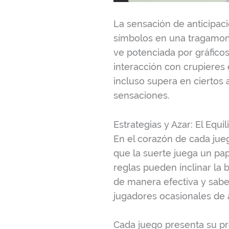
La sensación de anticipació
símbolos en una tragamone
ve potenciada por gráficos
interacción con crupieres 
incluso supera en ciertos 
sensaciones.
Estrategias y Azar: El Equi
En el corazón de cada juego
que la suerte juega un pap
reglas pueden inclinar la b
de manera efectiva y saber
jugadores ocasionales de 
Cada juego presenta su pr