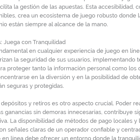
cilita la gestión de las apuestas. Esta accesibilidad,
onibles, crea un ecosistema de juego robusto donde l
io están siempre al alcance de la mano.
: Juega con Tranquilidad
undamental en cualquier experiencia de juego en lín
rizan la seguridad de sus usuarios, implementando 
a proteger tanto la información personal como los d
ncentrarse en la diversión y en la posibilidad de ob
án seguras y protegidas.
 depósitos y retiros es otro aspecto crucial. Poder r
 las ganancias sin demoras innecesarias, contribuye s
iva. La disponibilidad de métodos de pago locales y 
on señales claras de un operador confiable y centrad
 en línea debe ofrecer un entorno donde la tranquil