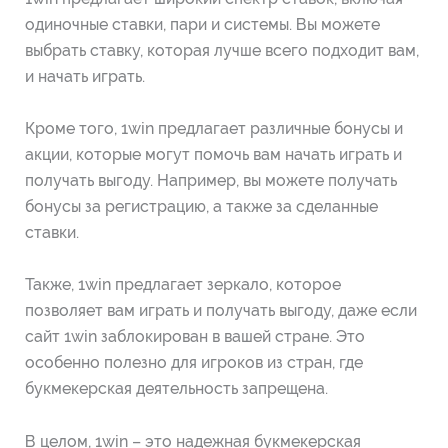
одиночные ставки, пари и системы. Вы можете
выбрать ставку, которая лучше всего подходит вам,
и начать играть.
Кроме того, 1win предлагает различные бонусы и
акции, которые могут помочь вам начать играть и
получать выгоду. Например, вы можете получать
бонусы за регистрацию, а также за сделанные
ставки.
Также, 1win предлагает зеркало, которое
позволяет вам играть и получать выгоду, даже если
сайт 1win заблокирован в вашей стране. Это
особенно полезно для игроков из стран, где
букмекерская деятельность запрещена.
В целом, 1win – это надежная букмекерская