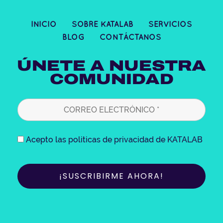
s
c
i
n
t
e
t
k
INICIO
SOBRE KATALAB
SERVICIOS
a
b
t
e
BLOG
CONTÁCTANOS
g
o
e
d
r
o
r
i
ÚNETE A NUESTRA
a
k
n
COMUNIDAD
m
Acepto las politicas de privacidad de KATALAB