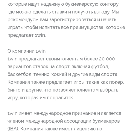
которые ищут надежную букмекерскую контору,
где можно сделать ставки и получать выгоду. Мы
рекомендуем вам зарегистрироваться и начать
играть, чтобы испытать все преимущества, которые
предлагает 1win.
О компании 1win
1win предлагает своим клиентам более 20 000
вариантов ставок на спорт, включая футбол,
баскетбол, теннис, хоккей и другие виды спорта.
Компания также предлагает игры, такие как покер,
бинго и другие, что позволяет клиентам выбрать
игру, которая им понравится.
1win имеет международное признание и является
членом международной ассоциации букмекеров
(IBA). Компания также имеет лицензию на