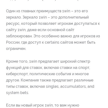
Один из главных преимуществ 1win – это его
зеркало. Зеркало 1win – это дополнительный
ресурс, который позволяет игрокам доступаться к
сайту 1win, даже если основной сайт
заблокирован. Это особенно важно для игроков из
России, где доступ к certains сайтов может быть
ограничен.
Кроме того, 1win предлагает широкий спектр
функций для ставок, включая ставки на спорт,
киберспорт, политические события и многое
другое. Компания также предлагает различные
типы ставок, включая singles, accumulators, and
system bets.
Если вы новый игрок 1win, то вам нужно