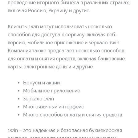
проведение игорного бизнеса в различных странах,
включая Россию, Украину и другие.
Клиенты 1win могут использовать несколько
способов для доступа к сервису, включая веб-
версию, мобильное приложение и зеркало 1win.
Компания также предлагает несколько способов
для оплаты и снятия средств, включая банковские
карты, электронные деньги и другие.
Бонусы и акции
Мобильное приложение
Зеркало 1win
Многоязычный интерфейс
Много способов оплаты и снятия средств
1win – это надежная и безопасная букмекерская