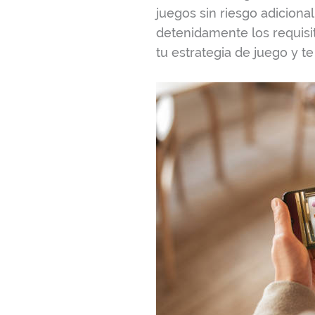
juegos sin riesgo adiciona
detenidamente los requisi
tu estrategia de juego y t