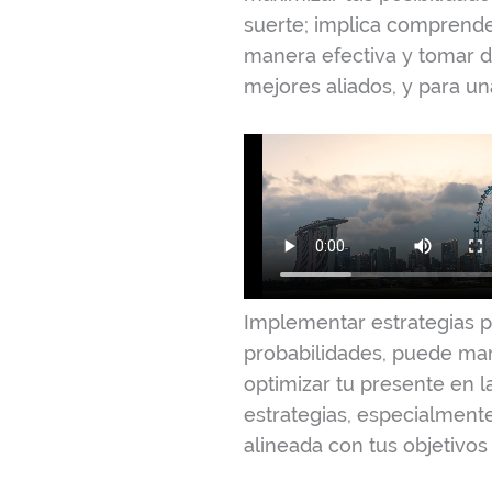
suerte; implica comprender
manera efectiva y tomar d
mejores aliados, y para un
Implementar estrategias p
probabilidades, puede marca
optimizar tu presente en la
estrategias, especialment
alineada con tus objetivos