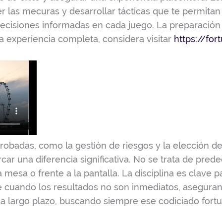
 las mecuras y desarrollar tácticas que te permitan 
ecisiones informadas en cada juego. La preparación 
a experiencia completa, considera visitar
https://fo
robadas, como la gestión de riesgos y la elección d
r una diferencia significativa. No se trata de predec
 mesa o frente a la pantalla. La disciplina es clave p
e cuando los resultados no son inmediatos, asegura
 a largo plazo, buscando siempre ese codiciado fort