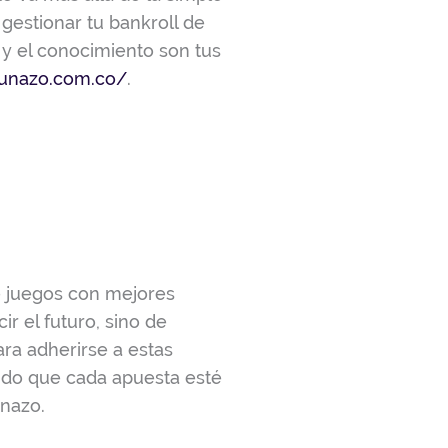
gestionar tu bankroll de
y el conocimiento son tus
rtunazo.com.co/
.
e juegos con mejores
ir el futuro, sino de
ara adherirse a estas
ndo que cada apuesta esté
unazo.