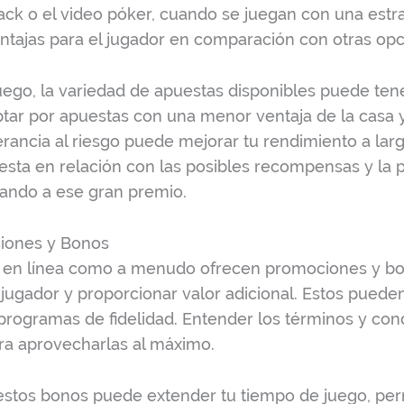
ack o el video póker, cuando se juegan con una est
ajas para el jugador en comparación con otras opc
ego, la variedad de apuestas disponibles puede ten
ptar por apuestas con una menor ventaja de la casa 
lerancia al riesgo puede mejorar tu rendimiento a lar
uesta en relación con las posibles recompensas y la 
tando a ese gran premio.
iones y Bonos
o en línea como a menudo ofrecen promociones y b
 jugador y proporcionar valor adicional. Estos puede
o programas de fidelidad. Entender los términos y co
ra aprovecharlas al máximo.
 estos bonos puede extender tu tiempo de juego, per